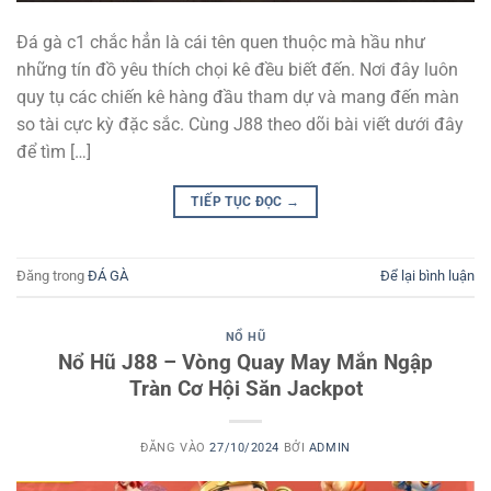
Đá gà c1 chắc hẳn là cái tên quen thuộc mà hầu như
những tín đồ yêu thích chọi kê đều biết đến. Nơi đây luôn
quy tụ các chiến kê hàng đầu tham dự và mang đến màn
so tài cực kỳ đặc sắc. Cùng J88 theo dõi bài viết dưới đây
để tìm […]
TIẾP TỤC ĐỌC
→
Đăng trong
ĐÁ GÀ
Để lại bình luận
NỔ HŨ
Nổ Hũ J88 – Vòng Quay May Mắn Ngập
Tràn Cơ Hội Săn Jackpot
ĐĂNG VÀO
27/10/2024
BỞI
ADMIN