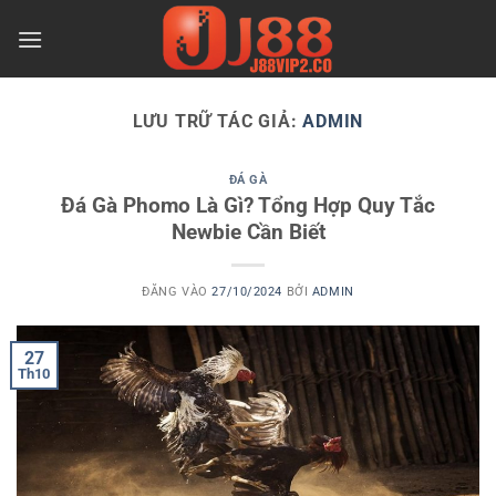
Bỏ
qua
nội
dung
LƯU TRỮ TÁC GIẢ:
ADMIN
ĐÁ GÀ
Đá Gà Phomo Là Gì? Tổng Hợp Quy Tắc
Newbie Cần Biết
ĐĂNG VÀO
27/10/2024
BỞI
ADMIN
27
Th10