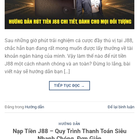
Sau những giờ phút trải nghiệm cá cược đầy thú vị tại J88,
chắc hẳn bạn đang rất mong muốn được lấy thưởng về tài
khoản ngân hàng của mình. Vậy làm thế nào để rút tiền
J88 một cách nhanh chóng và an toàn? Đừng lo lắng, bài
viết này sẽ hướng dẫn bạn […]
TIẾP TỤC ĐỌC
→
Đăng trong
Hướng dẫn
Để lại bình luận
HƯỚNG DẪN
Nạp Tiền J88 – Quy Trình Thanh Toán Siêu
Nhanh Chóng, Đơn Giản