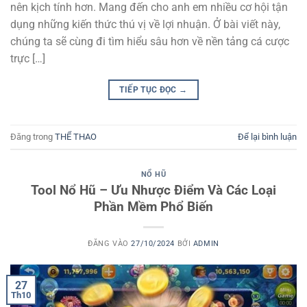
nên kịch tính hơn. Mang đến cho anh em nhiều cơ hội tận
dụng những kiến thức thú vị về lợi nhuận. Ở bài viết này,
chúng ta sẽ cùng đi tìm hiểu sâu hơn về nền tảng cá cược
trực […]
TIẾP TỤC ĐỌC
→
Đăng trong
THỂ THAO
Để lại bình luận
NỔ HŨ
Tool Nổ Hũ – Ưu Nhược Điểm Và Các Loại
Phần Mềm Phổ Biến
ĐĂNG VÀO
27/10/2024
BỞI
ADMIN
27
Th10